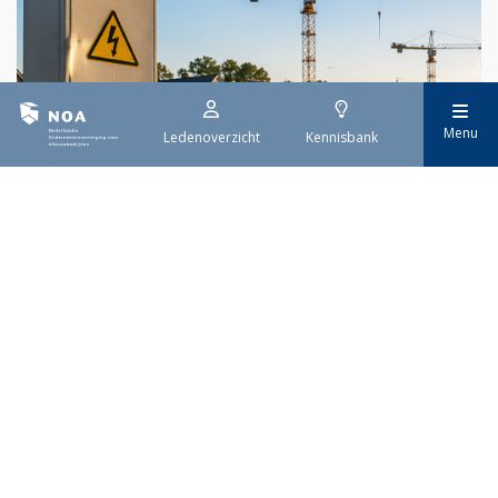
Menu
Ledenoverzicht
Kennisbank
29 juli 2026
Stroomaansluiting bouwprojecten
Het overvolle elektriciteitsnet zorgt ervoor dat de manier
waarop nieuwe stroomaansluitingen worden aangevraagd is
veranderd. Voor woningbouwprojecten is het daarom belangrijk
dat gemeenten zich goed voorbereiden op de nieuwe
aanvraagprocedure. Het ministerie van Volkshuisvesting en
Ruimtelijke Ordening heeft hiervoor een praktische handreiking
gepubliceerd.