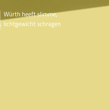
Würth heeft slimme,
lichtgewicht schragen