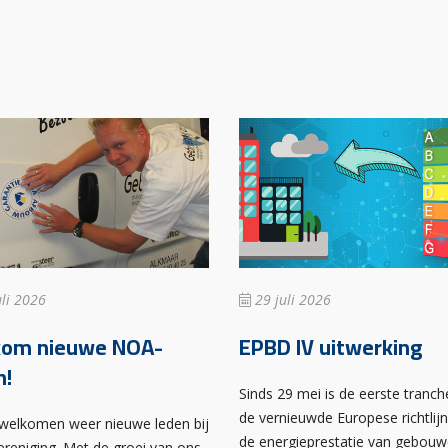
li 2026
29 juli 2026
kom nieuwe NOA-
EPBD IV uitwerking
n!
Sinds 29 mei is de eerste tranch
de vernieuwde Europese richtlij
rwelkomen weer nieuwe leden bij
de energieprestatie van gebou
ereniging. Met de groei van ons