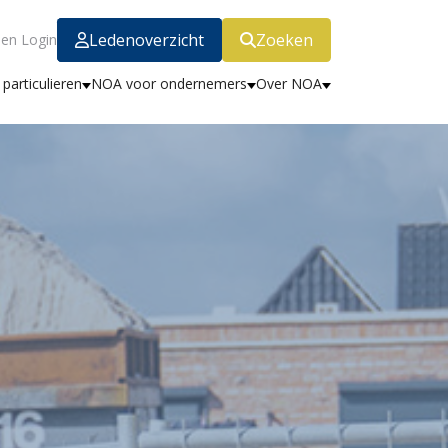
Ledenoverzicht
Zoeken
en Login
particulieren
NOA voor ondernemers
Over NOA