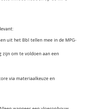
levant:
n uit het Bbl tellen mee in de MPG-
g zijn om te voldoen aan een
ore via materiaalkeuze en
. Alleen wanneer een vloeropbouw