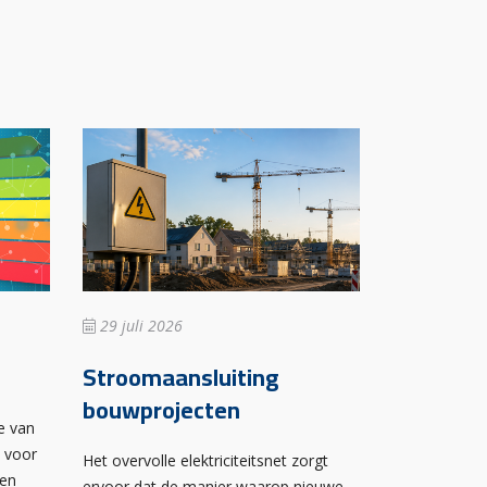
29 juli 2026
Stroomaansluiting
bouwprojecten
e van
n voor
Het overvolle elektriciteitsnet zorgt
wen
ervoor dat de manier waarop nieuwe