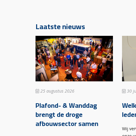
Laatste nieuws
25 augustus 2026
30 ju
Plafond- & Wanddag
Wel
brengt de droge
lede
afbouwsector samen
Wij ve
onze v