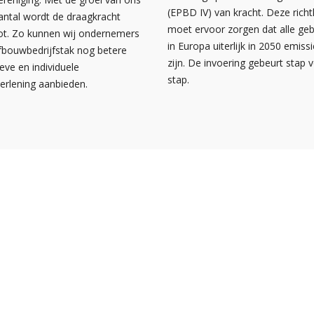
(EPBD IV) van kracht. Deze richtl
antal wordt de draagkracht
moet ervoor zorgen dat alle g
ot. Zo kunnen wij ondernemers
in Europa uiterlijk in 2050 emissi
afbouwbedrijfstak nog betere
zijn. De invoering gebeurt stap 
ieve en individuele
stap.
verlening aanbieden.