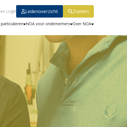
Ledenoverzicht
Zoeken
en Login
particulieren
NOA voor ondernemers
Over NOA