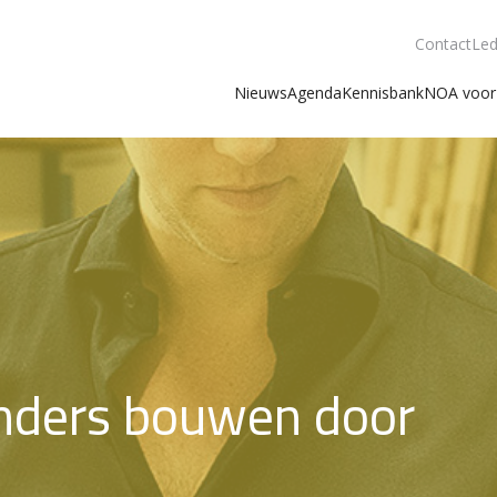
Contact
Led
Nieuws
Agenda
Kennisbank
NOA voor 
 anders bouwen door