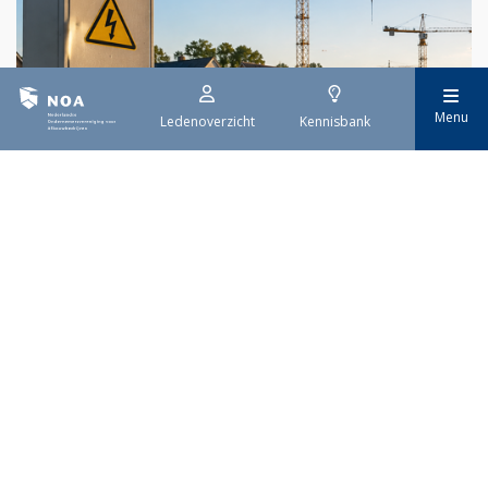
Menu
Ledenoverzicht
Kennisbank
29 juli 2026
Stroomaansluiting bouwprojecten
Het overvolle elektriciteitsnet zorgt ervoor dat de manier
waarop nieuwe stroomaansluitingen worden aangevraagd is
veranderd. Voor woningbouwprojecten is het daarom belangrijk
dat gemeenten zich goed voorbereiden op de nieuwe
aanvraagprocedure. Het ministerie van Volkshuisvesting en
Ruimtelijke Ordening heeft hiervoor een praktische handreiking
gepubliceerd.