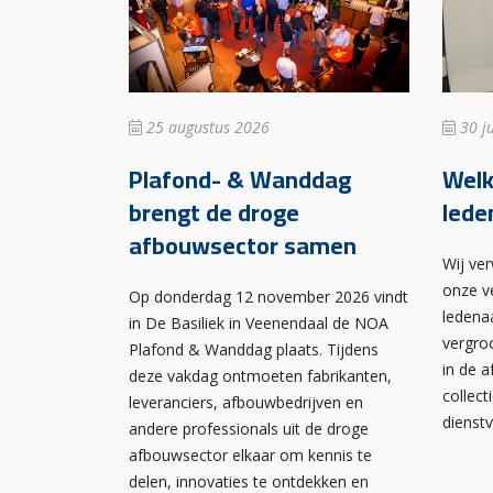
25 augustus 2026
30 ju
Plafond- & Wanddag
Wel
brengt de droge
lede
afbouwsector samen
Wij ve
onze v
Op donderdag 12 november 2026 vindt
ledena
in De Basiliek in Veenendaal de NOA
vergro
Plafond & Wanddag plaats. Tijdens
in de 
deze vakdag ontmoeten fabrikanten,
collect
leveranciers, afbouwbedrijven en
dienst
andere professionals uit de droge
afbouwsector elkaar om kennis te
delen, innovaties te ontdekken en