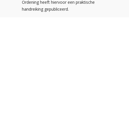
Ordening heeft hiervoor een praktische
handreiking gepubliceerd.
Postbus 310
3900 AH Veenendaal
De Smalle Zijde 20A
3903 LP Veenendaal
Tel:
0318-547373
E-mail:
info@noa.nl