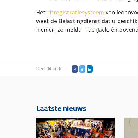
Het
ritregistratiesysteem
van ledenvoo
weet de Belastingdienst dat u beschikt
kleiner, zo meldt TrackJack, én bovendi
Deel dit artikel:
Laatste nieuws