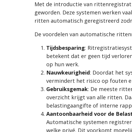
Met de introductie van rittenregistra
geworden. Deze systemen werken vaak
ritten automatisch geregistreerd zodr
De voordelen van automatische rittenre
Tijdsbesparing
: Ritregistratiesy
betekent dat er geen tijd verlore
op hun werk.
Nauwkeurigheid
: Doordat het s
vermindert het risico op fouten 
Gebruiksgemak
: De meeste ritt
overzicht krijgt van alle ritten.
belastingaangifte of interne rap
Aantoonbaarheid voor de Belast
Automatische systemen registreren
welke privé. Dit voorkomt mogelij