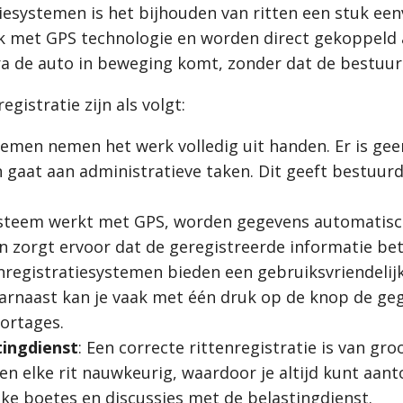
tiesystemen is het bijhouden van ritten een stuk e
 met GPS technologie en worden direct gekoppeld 
a de auto in beweging komt, zonder dat de bestuurd
gistratie zijn als volgt:
stemen nemen het werk volledig uit handen. Er is g
n gaat aan administratieve taken. Dit geeft bestuur
ysteem werkt met GPS, worden gegevens automatisch
en zorgt ervoor dat de geregistreerde informatie be
enregistratiesystemen bieden een gebruiksvriendelij
 Daarnaast kan je vaak met één druk op de knop de g
portages.
ingdienst
: Een correcte rittenregistratie is van gro
 elke rit nauwkeurig, waardoor je altijd kunt aant
ke boetes en discussies met de belastingdienst.