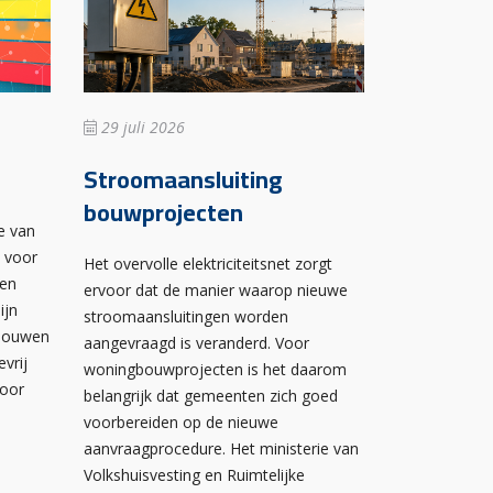
29 juli 2026
Stroomaansluiting
bouwprojecten
e van
n voor
Het overvolle elektriciteitsnet zorgt
wen
ervoor dat de manier waarop nieuwe
ijn
stroomaansluitingen worden
ebouwen
aangevraagd is veranderd. Voor
evrij
woningbouwprojecten is het daarom
voor
belangrijk dat gemeenten zich goed
voorbereiden op de nieuwe
aanvraagprocedure. Het ministerie van
Volkshuisvesting en Ruimtelijke