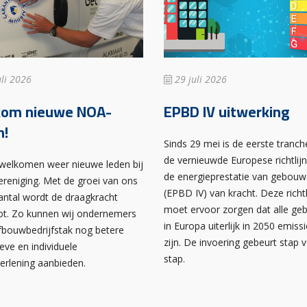
li 2026
29 juli 2026
kom nieuwe NOA-
EPBD IV uitwerking
n!
Sinds 29 mei is de eerste tranch
de vernieuwde Europese richtlij
rwelkomen weer nieuwe leden bij
de energieprestatie van gebou
ereniging. Met de groei van ons
(EPBD IV) van kracht. Deze richtl
antal wordt de draagkracht
moet ervoor zorgen dat alle g
ot. Zo kunnen wij ondernemers
in Europa uiterlijk in 2050 emissi
afbouwbedrijfstak nog betere
zijn. De invoering gebeurt stap 
ieve en individuele
stap.
verlening aanbieden.