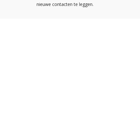
nieuwe contacten te leggen.
Nieuw
Kennis
Nederlandse
Agend
Ondernemersvereniging voor
NOA vo
Afbouwbedrijven
NOA v
Met zo'n 1.400 leden is NOA dé
brancheorganisatie voor
afbouwbedrijven in Nederland.