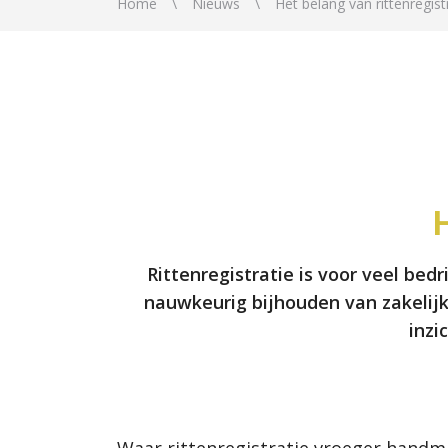
Home
Nieuws
Het belang van rittenregist
H
Rittenregistratie is voor veel be
nauwkeurig bijhouden van zakelijk
inzi