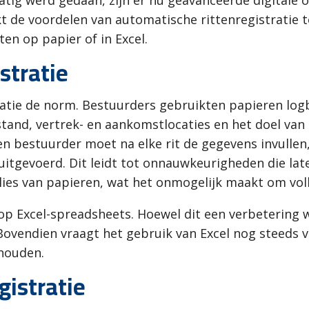
tig werd gedaan, zijn er nu geavanceerde digitale 
ekt de voordelen van automatische rittenregistratie
en op papier of in Excel.
stratie
atie de norm. Bestuurders gebruikten papieren logbo
stand, vertrek- en aankomstlocaties en het doel van
. Een bestuurder moet na elke rit de gegevens invulle
itgevoerd. Dit leidt tot onnauwkeurigheden die later
erlies van papieren, wat het onmogelijk maakt om vol
op Excel-spreadsheets. Hoewel dit een verbetering 
Bovendien vraagt het gebruik van Excel nog steeds v
 houden.
gistratie