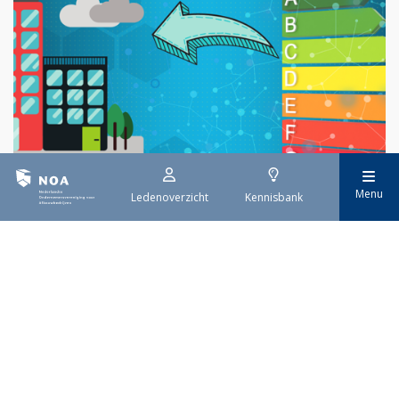
Menu
Ledenoverzicht
Kennisbank
29 juli 2026
EPBD IV uitwerking
Sinds 29 mei is de eerste tranche van de vernieuwde Europese
richtlijn voor de energieprestatie van gebouwen (EPBD IV) van
kracht. Deze richtlijn moet ervoor zorgen dat alle gebouwen in
Europa uiterlijk in 2050 emissievrij zijn. De invoering gebeurt
stap voor stap.