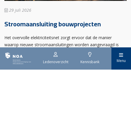
29 juli 2026
Stroomaansluiting bouwprojecten
Het overvolle elektriciteitsnet zorgt ervoor dat de manier
waarop nieuwe stroomaansluitingen worden aangevraagd is
veranderd. Voor woningbouwprojecten is het daarom belangrijk
dat gemeenten zich goed voorbereiden op de nieuwe
Menu
Ledenoverzicht
Kennisbank
aanvraagprocedure. Het ministerie van Volkshuisvesting en
Ruimtelijke Ordening heeft hiervoor een praktische handreiking
gepubliceerd.