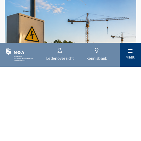
Menu
Ledenoverzicht
Kennisbank
29 juli 2026
Stroomaansluiting bouwprojecten
Het overvolle elektriciteitsnet zorgt ervoor dat de manier
waarop nieuwe stroomaansluitingen worden aangevraagd is
veranderd. Voor woningbouwprojecten is het daarom belangrijk
dat gemeenten zich goed voorbereiden op de nieuwe