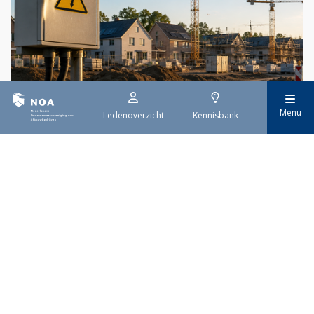
29 juli 2026
Menu
Ledenoverzicht
Kennisbank
Stroomaansluiting bouwprojecten
Het overvolle elektriciteitsnet zorgt ervoor dat de manier
waarop nieuwe stroomaansluitingen worden aangevraagd is
veranderd. Voor woningbouwprojecten is het daarom belangrijk
dat gemeenten zich goed voorbereiden op de nieuwe
aanvraagprocedure. Het ministerie van Volkshuisvesting en
Ruimtelijke Ordening heeft hiervoor een praktische handreiking
gepubliceerd.