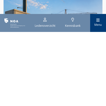
Menu
Ledenoverzicht
Kennisbank
29 juli 2026
Stroomaansluiting bouwprojecten
Het overvolle elektriciteitsnet zorgt ervoor dat de manier
waarop nieuwe stroomaansluitingen worden aangevraagd is
veranderd. Voor woningbouwprojecten is het daarom belangrijk
dat gemeenten zich goed voorbereiden op de nieuwe