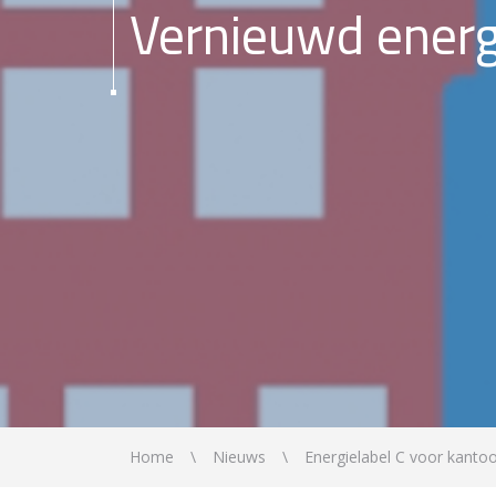
Vernieuwd energ
Home
Nieuws
Energielabel C voor kant