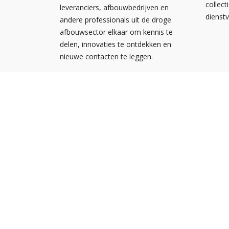
collect
leveranciers, afbouwbedrijven en
dienst
andere professionals uit de droge
afbouwsector elkaar om kennis te
delen, innovaties te ontdekken en
nieuwe contacten te leggen.
Nieuw
Kennis
Nederlandse
Agend
Ondernemersvereniging voor
NOA vo