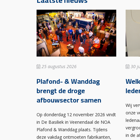
Laatste nieuws
25 augustus 2026
30 ju
Plafond- & Wanddag
Wel
brengt de droge
lede
afbouwsector samen
Wij ve
onze v
Op donderdag 12 november 2026 vindt
ledena
in De Basiliek in Veenendaal de NOA
vergro
Plafond & Wanddag plaats. Tijdens
in de 
deze vakdag ontmoeten fabrikanten,