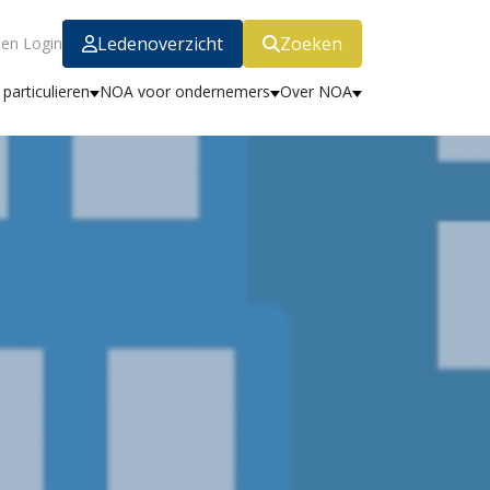
Ledenoverzicht
Zoeken
en Login
particulieren
NOA voor ondernemers
Over NOA