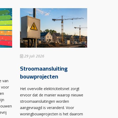
29 juli 2026
Stroomaansluiting
bouwprojecten
e van
n voor
Het overvolle elektriciteitsnet zorgt
wen
ervoor dat de manier waarop nieuwe
ijn
stroomaansluitingen worden
ebouwen
aangevraagd is veranderd. Voor
evrij
woningbouwprojecten is het daarom