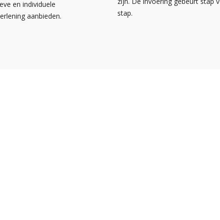
zijn. De invoering gebeurt stap 
ieve en individuele
stap.
verlening aanbieden.
s
Over NOA
Facebook
bank
Contact
Instagram
a
Disclaimer
LinkedIn
or particulieren
Privacyverklaring
Pinterest