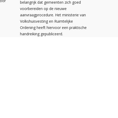
voor
belangrijk dat gemeenten zich goed
voorbereiden op de nieuwe
aanvraagprocedure. Het ministerie van
Volkshuisvesting en Ruimtelijke
Ordening heeft hiervoor een praktische
handreiking gepubliceerd.
Postbus 310
3900 AH Veenendaal
De Smalle Zijde 20A