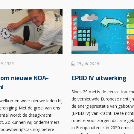
li 2026
29 juli 2026
kom nieuwe NOA-
EPBD IV uitwerking
n!
Sinds 29 mei is de eerste tranch
de vernieuwde Europese richtlij
rwelkomen weer nieuwe leden bij
de energieprestatie van gebou
ereniging. Met de groei van ons
(EPBD IV) van kracht. Deze richtl
antal wordt de draagkracht
moet ervoor zorgen dat alle g
ot. Zo kunnen wij ondernemers
in Europa uiterlijk in 2050 emissi
afbouwbedrijfstak nog betere