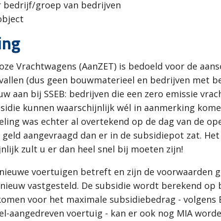
 bedrijf/groep van bedrijven
object
ing
loze Vrachtwagens (AanZET) is bedoeld voor de aans
g vallen (dus geen bouwmaterieel en bedrijven met 
auw aan bij SSEB: bedrijven die een zero emissie vr
die kunnen waarschijnlijk wél in aanmerking kome
ling was echter al overtekend op de dag van de ope
geld aangevraagd dan er in de subsidiepot zat. Het
lijk zult u er dan heel snel bij moeten zijn!
nieuwe voertuigen betreft en zijn de voorwaarden gr
pnieuw vastgesteld. De subsidie wordt berekend op ba
komen voor het maximale subsidiebedrag - volgens 
el-aangedreven voertuig - kan er ook nog MIA worde