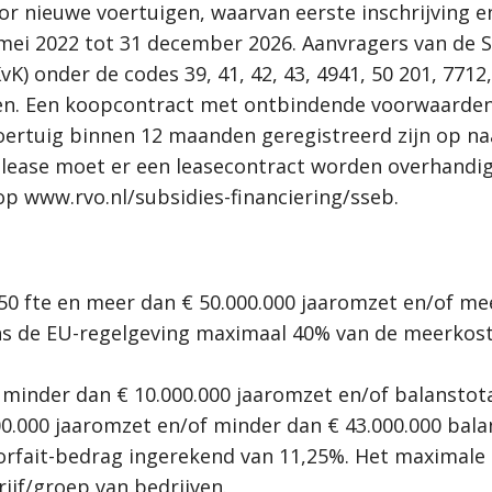
or nieuwe voertuigen, waarvan eerste inschrijving 
 mei 2022 tot 31 december 2026. Aanvragers van de 
vK) onder de codes 39, 41, 42, 43, 4941, 50 201, 7712
en. Een koopcontract met ontbindende voorwaarden
ertuig binnen 12 maanden geregistreerd zijn op na
nal lease moet er een leasecontract worden overhand
op www.rvo.nl/subsidies-financiering/sseb.
50 fte en meer dan € 50.000.000 jaaromzet en/of mee
s de EU-regelgeving maximaal 40% van de meerkoste
n minder dan € 10.000.000 jaaromzet en/of balanstot
0.000 jaaromzet en/of minder dan € 43.000.000 balans
 forfait-bedrag ingerekend van 11,25%. Het maximale
rijf/groep van bedrijven.