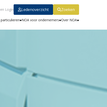
Ledenoverzicht
Zoeken
en Login
particulieren
NOA voor ondernemers
Over NOA