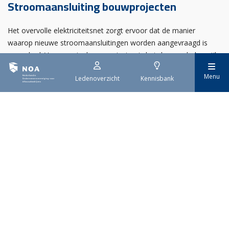
Stroomaansluiting bouwprojecten
Het overvolle elektriciteitsnet zorgt ervoor dat de manier
waarop nieuwe stroomaansluitingen worden aangevraagd is
veranderd. Voor woningbouwprojecten is het daarom belangrijk
dat gemeenten zich goed voorbereiden op de nieuwe
Menu
Ledenoverzicht
Kennisbank
aanvraagprocedure. Het ministerie van Volkshuisvesting en
Ruimtelijke Ordening heeft hiervoor een praktische handreiking
gepubliceerd.
Nederlandse
Ondernemersvereniging