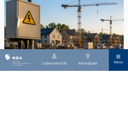
Menu
Ledenoverzicht
Kennisbank
29 juli 2026
Stroomaansluiting bouwprojecten
Het overvolle elektriciteitsnet zorgt ervoor dat de manier
waarop nieuwe stroomaansluitingen worden aangevraagd is
veranderd. Voor woningbouwprojecten is het daarom belangrijk
dat gemeenten zich goed voorbereiden op de nieuwe
aanvraagprocedure. Het ministerie van Volkshuisvesting en
Ruimtelijke Ordening heeft hiervoor een praktische handreiking