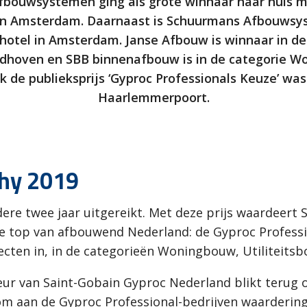
Afbouwsystemen ging als grote winnaar naar huis m
n Amsterdam. Daarnaast is Schuurmans Afbouwsys
hotel in Amsterdam. Janse Afbouw is winnaar in de
ndhoven en SBB binnenafbouw is in de categorie W
de publieksprijs ‘Gyproc Professionals Keuze’ wa
Haarlemmerpoort.
phy 2019
ere twee jaar uitgereikt. Met deze prijs waardeert
de top van afbouwend Nederland: de Gyproc Professi
ecten in, in de categorieën Woningbouw, Utiliteitsb
ur van Saint-Gobain Gyproc Nederland blikt terug 
m aan de Gyproc Professional-bedrijven waardering