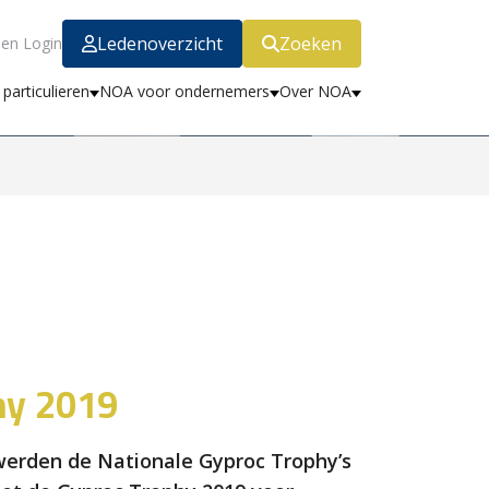
Ledenoverzicht
Zoeken
en Login
particulieren
NOA voor ondernemers
Over NOA
hy 2019
erden de Nationale Gyproc Trophy’s