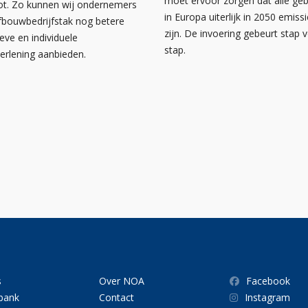
moet ervoor zorgen dat alle g
ot. Zo kunnen wij ondernemers
in Europa uiterlijk in 2050 emissi
afbouwbedrijfstak nog betere
zijn. De invoering gebeurt stap 
ieve en individuele
stap.
verlening aanbieden.
s
Over NOA
Facebook
bank
Contact
Instagram