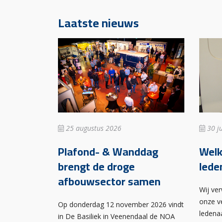
Laatste nieuws
25 augustus 2026
30 ju
Plafond- & Wanddag
Wel
brengt de droge
lede
afbouwsector samen
Wij ve
onze v
Op donderdag 12 november 2026 vindt
ledena
in De Basiliek in Veenendaal de NOA