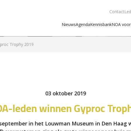
Contact
Led
Nieuws
Agenda
Kennisbank
NOA voor 
proc Trophy 2019
03 oktober 2019
OA-leden winnen Gyproc Trop
27 september in het Louwman Museum in Den Haag w