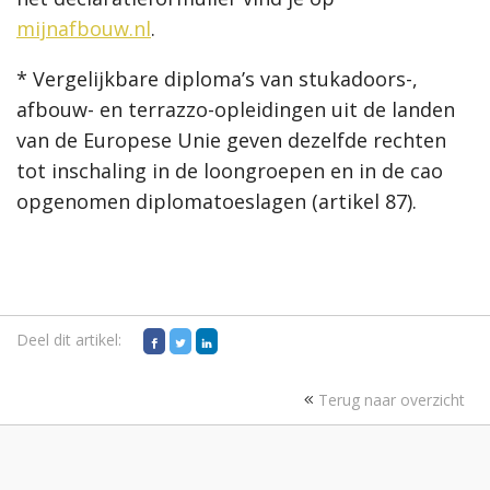
mijnafbouw.nl
.
* Vergelijkbare diploma’s van stukadoors-,
afbouw- en terrazzo-opleidingen uit de landen
van de Europese Unie geven dezelfde rechten
tot inschaling in de loongroepen en in de cao
opgenomen diplomatoeslagen (artikel 87).
Deel dit artikel:
Terug naar overzicht