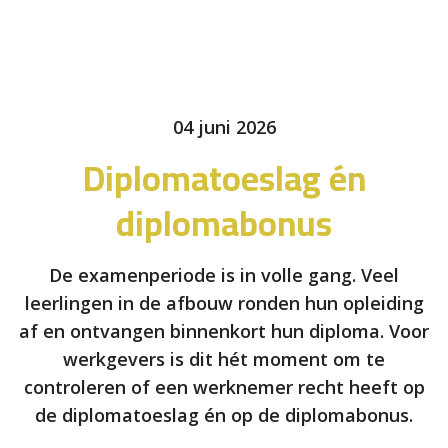
04 juni 2026
Diplomatoeslag én
diplomabonus
De examenperiode is in volle gang. Veel
leerlingen in de afbouw ronden hun opleiding
af en ontvangen binnenkort hun diploma. Voor
werkgevers is dit hét moment om te
controleren of een werknemer recht heeft op
de diplomatoeslag én op de diplomabonus.