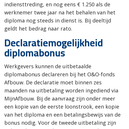
indiensttreding, en nog eens € 1.250 als de
werknemer twee jaar na het behalen van het
diploma nog steeds in dienst is. Bij deeltijd
geldt het bedrag naar rato.
Declaratiemogelijkheid
diplomabonus
Werkgevers kunnen de uitbetaalde
diplomabonus declareren bij het O&O-fonds
Afbouw. De declaratie moet binnen zes
maanden na uitbetaling worden ingediend via
MijnAfbouw. Bij de aanvraag zijn onder meer
een kopie van de eerste loonstrook, een kopie
van het diploma en een betalingsbewijs van de
bonus nodig. Voor de tweede uitbetaling zijn