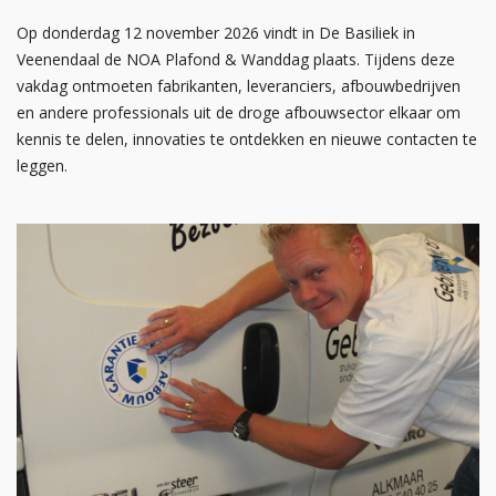
Op donderdag 12 november 2026 vindt in De Basiliek in
Veenendaal de NOA Plafond & Wanddag plaats. Tijdens deze
vakdag ontmoeten fabrikanten, leveranciers, afbouwbedrijven
en andere professionals uit de droge afbouwsector elkaar om
kennis te delen, innovaties te ontdekken en nieuwe contacten te
leggen.