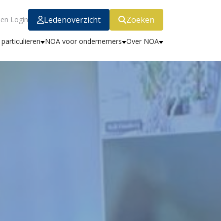
Ledenoverzicht
Zoeken
en Login
particulieren
NOA voor ondernemers
Over NOA