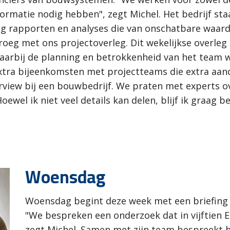
formatie nodig hebben", zegt Michel. Het bedrijf st
g rapporten en analyses die van onschatbare waarde
vroeg met ons projectoverleg. Dit wekelijkse overl
 waarbij de planning en betrokkenheid van het team
extra bijeenkomsten met projectteams die extra aan
erview bij een bouwbedrijf. We praten met experts 
ewel ik niet veel details kan delen, blijf ik graag b
Woensdag
Woensdag begint deze week met een briefing v
"We bespreken een onderzoek dat in vijftien 
zegt Michel. Samen met zijn team bespreekt hi