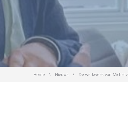
Home
Nieuws
De werkweek van Michel v