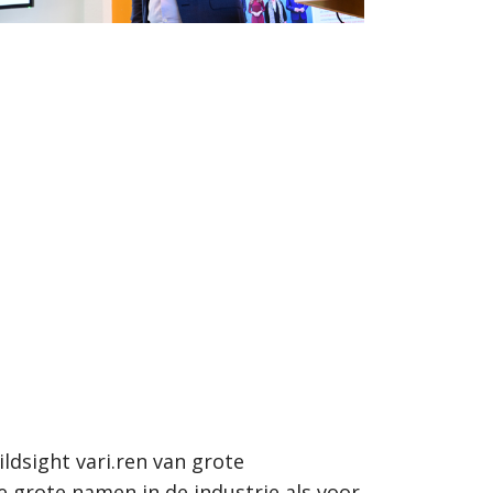
ldsight vari.ren van grote
grote namen in de industrie als voor