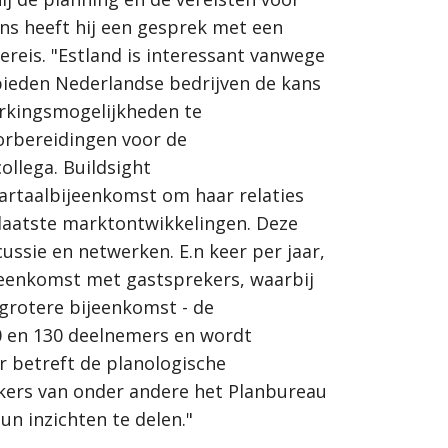
ens heeft hij een gesprek met een
reis. "Estland is interessant vanwege
bieden Nederlandse bedrijven de kans
rkingsmogelijkheden te
orbereidingen voor de
ollega. Buildsight
wartaalbijeenkomst om haar relaties
laatste marktontwikkelingen. Deze
ssie en netwerken. E.n keer per jaar,
jeenkomst met gastsprekers, waarbij
grotere bijeenkomst - de
0 en 130 deelnemers en wordt
r betreft de planologische
kers van onder andere het Planbureau
n inzichten te delen."