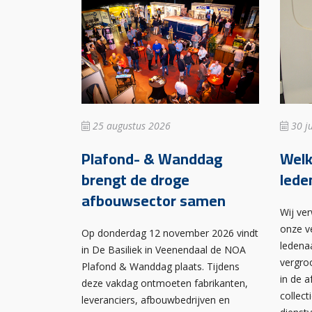
25 augustus 2026
30 ju
Plafond- & Wanddag
Wel
brengt de droge
lede
afbouwsector samen
Wij ve
onze v
Op donderdag 12 november 2026 vindt
ledena
in De Basiliek in Veenendaal de NOA
vergro
Plafond & Wanddag plaats. Tijdens
in de 
deze vakdag ontmoeten fabrikanten,
collect
leveranciers, afbouwbedrijven en