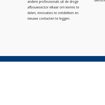
dienst
andere professionals uit de droge
afbouwsector elkaar om kennis te
delen, innovaties te ontdekken en
nieuwe contacten te leggen.
Nieuw
Kennis
Nederlandse
Agend
Ondernemersvereniging voor
NOA vo
Afbouwbedrijven
NOA v