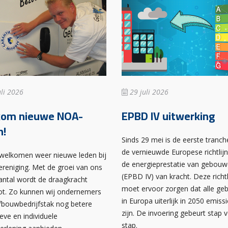
li 2026
29 juli 2026
kom nieuwe NOA-
EPBD IV uitwerking
n!
Sinds 29 mei is de eerste tranch
de vernieuwde Europese richtlij
rwelkomen weer nieuwe leden bij
de energieprestatie van gebou
ereniging. Met de groei van ons
(EPBD IV) van kracht. Deze richtl
antal wordt de draagkracht
moet ervoor zorgen dat alle g
ot. Zo kunnen wij ondernemers
in Europa uiterlijk in 2050 emissi
afbouwbedrijfstak nog betere
zijn. De invoering gebeurt stap 
ieve en individuele
stap.