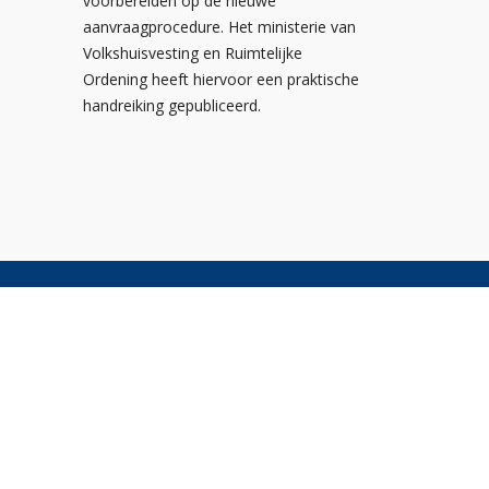
voorbereiden op de nieuwe
aanvraagprocedure. Het ministerie van
Volkshuisvesting en Ruimtelijke
Ordening heeft hiervoor een praktische
handreiking gepubliceerd.
Postbus 310
3900 AH Veenendaal
De Smalle Zijde 20A
3903 LP Veenendaal