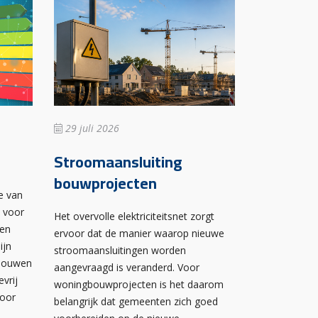
29 juli 2026
Stroomaansluiting
bouwprojecten
e van
n voor
Het overvolle elektriciteitsnet zorgt
wen
ervoor dat de manier waarop nieuwe
ijn
stroomaansluitingen worden
ebouwen
aangevraagd is veranderd. Voor
evrij
woningbouwprojecten is het daarom
voor
belangrijk dat gemeenten zich goed