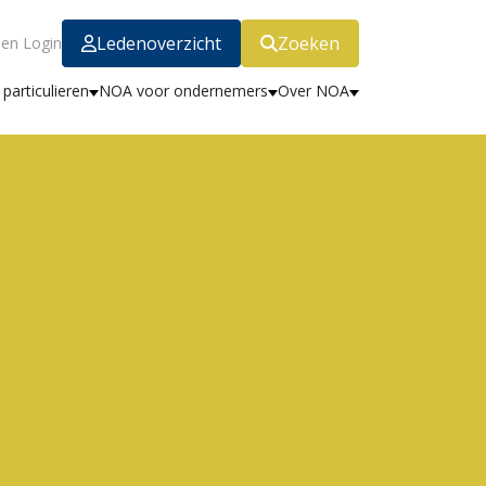
Ledenoverzicht
Zoeken
en Login
particulieren
NOA voor ondernemers
Over NOA