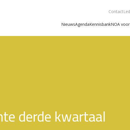
Contact
Led
Nieuws
Agenda
Kennisbank
NOA voor 
nte derde kwartaal