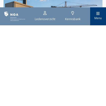
Menu
Ledenoverzicht
Kennisbank
29 juli 2026
Stroomaansluiting bouwprojecten
Het overvolle elektriciteitsnet zorgt ervoor dat de manier
waarop nieuwe stroomaansluitingen worden aangevraagd is
veranderd. Voor woningbouwprojecten is het daarom belangrijk
dat gemeenten zich goed voorbereiden op de nieuwe
aanvraagprocedure. Het ministerie van Volkshuisvesting en