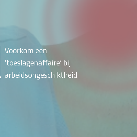
Voorkom een
‘toeslagenaffaire’ bij
arbeidsongeschiktheid