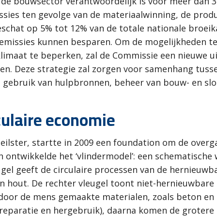
 d
e bouwsector verantwoordelijk is voor meer dan 3
ssies ten gevolge van de materiaalwinning, de pro
chat op 5% tot 12% van de totale nationale broeik
e emissies kunnen besparen. Om de mogelijkheden te
klimaat te beperken, zal de Commissie een nieuwe ui
 Deze strategie zal zorgen voor samenhang tussen
ënt gebruik van hulpbronnen, beheer van bouw- en slo
culaire economie
eilster, startte in 2009 een foundation om de overg
n ontwikkelde het ‘vlindermodel’: een schematische 
ugel geeft de circulaire processen van de hernieuwb
en hout. De rechter vleugel toont niet-hernieuwbare
door de mens gemaakte materialen, zoals beton en k
reparatie en hergebruik), daarna komen de grotere ci