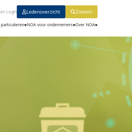
Ledenoverzicht
Zoeken
en Login
particulieren
NOA voor ondernemers
Over NOA