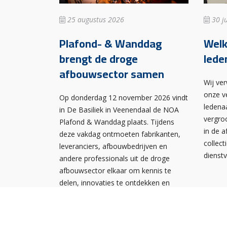
25 augustus 2026
30 ju
Plafond- & Wanddag
Wel
brengt de droge
lede
afbouwsector samen
Wij ve
onze v
Op donderdag 12 november 2026 vindt
ledena
in De Basiliek in Veenendaal de NOA
vergro
Plafond & Wanddag plaats. Tijdens
in de 
deze vakdag ontmoeten fabrikanten,
collect
leveranciers, afbouwbedrijven en
dienst
andere professionals uit de droge
afbouwsector elkaar om kennis te
delen, innovaties te ontdekken en
nieuwe contacten te leggen.