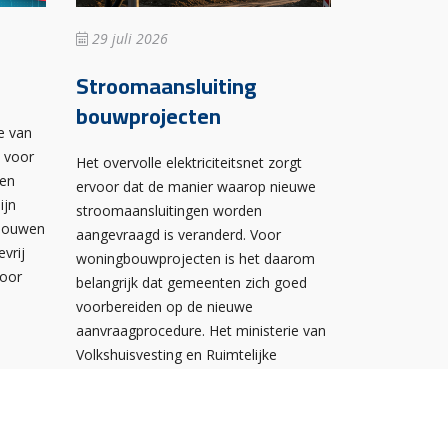
29 juli 2026
Stroomaansluiting
bouwprojecten
e van
n voor
Het overvolle elektriciteitsnet zorgt
wen
ervoor dat de manier waarop nieuwe
ijn
stroomaansluitingen worden
ebouwen
aangevraagd is veranderd. Voor
evrij
woningbouwprojecten is het daarom
voor
belangrijk dat gemeenten zich goed
voorbereiden op de nieuwe
aanvraagprocedure. Het ministerie van
Volkshuisvesting en Ruimtelijke
Ordening heeft hiervoor een praktische
handreiking gepubliceerd.