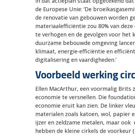
In dat actieplan staat opgetekend dat
de Europese Unie: ‘De broeikasgasemi
de renovatie van gebouwen worden ges
materiaalefficiëntie zou 80% van dez
te verhogen en de gevolgen voor het 
duurzame bebouwde omgeving lanceren.
klimaat, energie-efficiëntie en effici
digitalisering en vaardigheden.’
Voorbeeld werking cir
Ellen MacArthur, een voormalig Brits z
economie te versnellen. Die foundatio
economie eruit kan zien. De linker vle
materialen zoals katoen, wol, papier 
ijzer en zeldzame metalen, maar ook 
hebben de kleine cirkels de voorkeur (