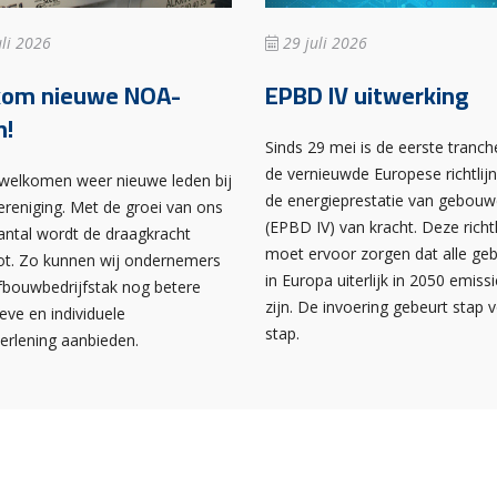
li 2026
29 juli 2026
kom nieuwe NOA-
EPBD IV uitwerking
n!
Sinds 29 mei is de eerste tranch
de vernieuwde Europese richtlij
rwelkomen weer nieuwe leden bij
de energieprestatie van gebou
ereniging. Met de groei van ons
(EPBD IV) van kracht. Deze richtl
antal wordt de draagkracht
moet ervoor zorgen dat alle g
ot. Zo kunnen wij ondernemers
in Europa uiterlijk in 2050 emissi
afbouwbedrijfstak nog betere
zijn. De invoering gebeurt stap 
ieve en individuele
stap.
verlening aanbieden.