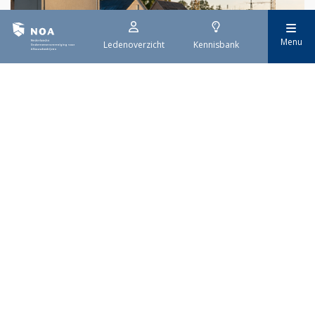
Menu
Ledenoverzicht
Kennisbank
29 juli 2026
Stroomaansluiting bouwprojecten
Het overvolle elektriciteitsnet zorgt ervoor dat de manier
waarop nieuwe stroomaansluitingen worden aangevraagd is
veranderd. Voor woningbouwprojecten is het daarom belangrijk
dat gemeenten zich goed voorbereiden op de nieuwe
aanvraagprocedure. Het ministerie van Volkshuisvesting en
Ruimtelijke Ordening heeft hiervoor een praktische handreiking
gepubliceerd.