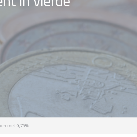
nt in vierde
oen met 0,75%