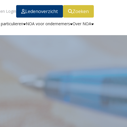
Ledenoverzicht
Zoeken
en Login
particulieren
NOA voor ondernemers
Over NOA