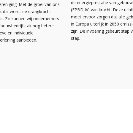
de energieprestatie van gebou
ereniging. Met de groei van ons
(EPBD IV) van kracht. Deze richtl
antal wordt de draagkracht
moet ervoor zorgen dat alle g
ot. Zo kunnen wij ondernemers
in Europa uiterlijk in 2050 emissi
afbouwbedrijfstak nog betere
zijn. De invoering gebeurt stap 
ieve en individuele
stap.
verlening aanbieden.