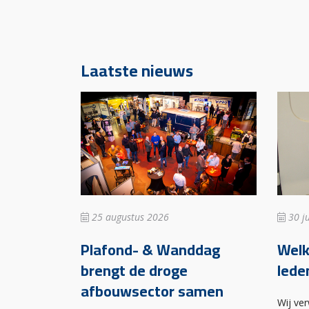
Laatste nieuws
25 augustus 2026
30 ju
Plafond- & Wanddag
Wel
brengt de droge
lede
afbouwsector samen
Wij ve