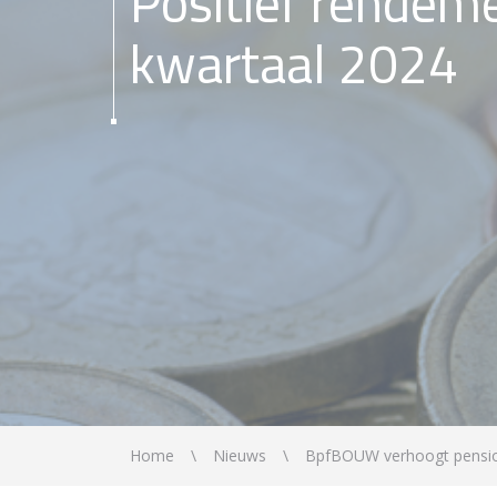
Positief rendeme
kwartaal 2024
Home
Nieuws
BpfBOUW verhoogt pensi