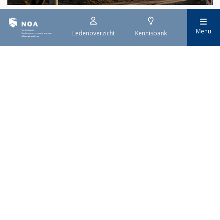
29 juli 2026
Menu
Ledenoverzicht
Kennisbank
Stroomaansluiting bouwprojecten
Het overvolle elektriciteitsnet zorgt ervoor dat de manier
waarop nieuwe stroomaansluitingen worden aangevraagd is
veranderd. Voor woningbouwprojecten is het daarom belangrijk
dat gemeenten zich goed voorbereiden op de nieuwe
aanvraagprocedure. Het ministerie van Volkshuisvesting en
Ruimtelijke Ordening heeft hiervoor een praktische handreiking
gepubliceerd.