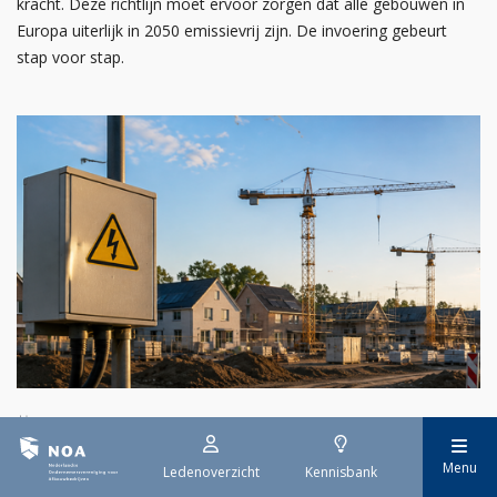
kracht. Deze richtlijn moet ervoor zorgen dat alle gebouwen in
Europa uiterlijk in 2050 emissievrij zijn. De invoering gebeurt
stap voor stap.
29 juli 2026
Stroomaansluiting bouwprojecten
Menu
Ledenoverzicht
Kennisbank