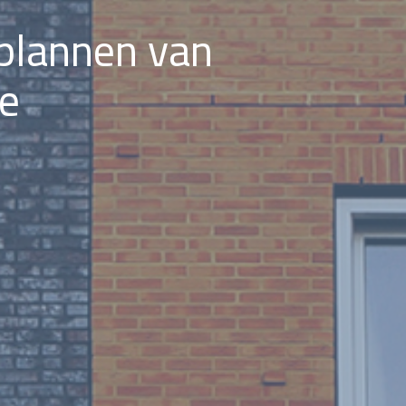
plannen van
ge