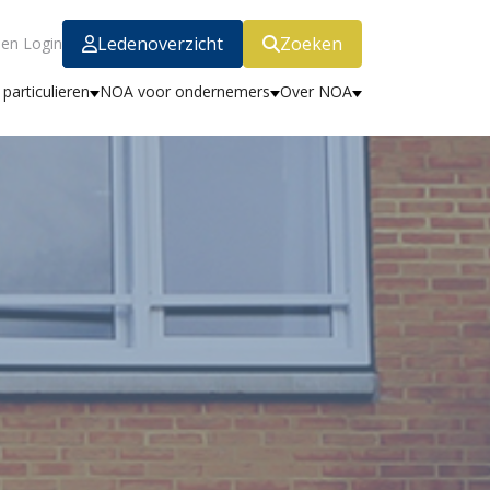
Ledenoverzicht
Zoeken
en Login
particulieren
NOA voor ondernemers
Over NOA