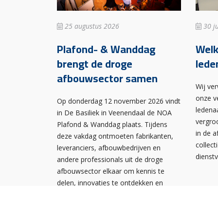
25 augustus 2026
30 ju
Plafond- & Wanddag
Wel
brengt de droge
lede
afbouwsector samen
Wij ve
onze v
Op donderdag 12 november 2026 vindt
ledena
in De Basiliek in Veenendaal de NOA
vergro
Plafond & Wanddag plaats. Tijdens
in de 
deze vakdag ontmoeten fabrikanten,
collect
leveranciers, afbouwbedrijven en
dienst
andere professionals uit de droge
afbouwsector elkaar om kennis te
delen, innovaties te ontdekken en
nieuwe contacten te leggen.