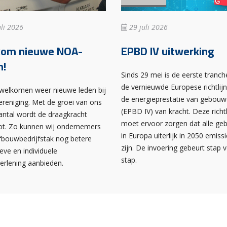
li 2026
29 juli 2026
kom nieuwe NOA-
EPBD IV uitwerking
n!
Sinds 29 mei is de eerste tranch
de vernieuwde Europese richtlij
rwelkomen weer nieuwe leden bij
de energieprestatie van gebou
ereniging. Met de groei van ons
(EPBD IV) van kracht. Deze richtl
antal wordt de draagkracht
moet ervoor zorgen dat alle g
ot. Zo kunnen wij ondernemers
in Europa uiterlijk in 2050 emissi
afbouwbedrijfstak nog betere
zijn. De invoering gebeurt stap 
ieve en individuele
stap.
verlening aanbieden.