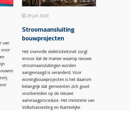
29 juli 2026
Stroomaansluiting
bouwprojecten
e van
n voor
Het overvolle elektriciteitsnet zorgt
wen
ervoor dat de manier waarop nieuwe
ijn
stroomaansluitingen worden
ebouwen
aangevraagd is veranderd. Voor
evrij
woningbouwprojecten is het daarom
voor
belangrijk dat gemeenten zich goed
voorbereiden op de nieuwe
aanvraagprocedure. Het ministerie van
Volkshuisvesting en Ruimtelijke
Ordening heeft hiervoor een praktische
handreiking gepubliceerd.