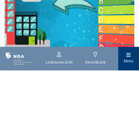
Menu
Ledenoverzicht
Kennisbank
29 juli 2026
EPBD IV uitwerking
Sinds 29 mei is de eerste tranche van de vernieuwde Europese
richtlijn voor de energieprestatie van gebouwen (EPBD IV) van
kracht. Deze richtlijn moet ervoor zorgen dat alle gebouwen in
Europa uiterlijk in 2050 emissievrij zijn. De invoering gebeurt
stap voor stap.