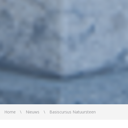
Home
Nieuws
Basiscursus Natuursteen