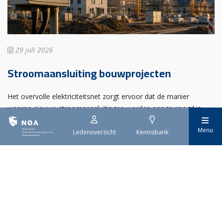
29 juli 2026
Stroomaansluiting bouwprojecten
Het overvolle elektriciteitsnet zorgt ervoor dat de manier
waarop nieuwe stroomaansluitingen worden aangevraagd is
veranderd. Voor woningbouwprojecten is het daarom belangrijk
Menu
dat gemeenten zich goed voorbereiden op de nieuwe
Ledenoverzicht
Kennisbank
aanvraagprocedure. Het ministerie van Volkshuisvesting en
Ruimtelijke Ordening heeft hiervoor een praktische handreiking
gepubliceerd.