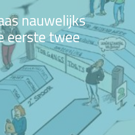
aas nauwelijks
e eerste twee