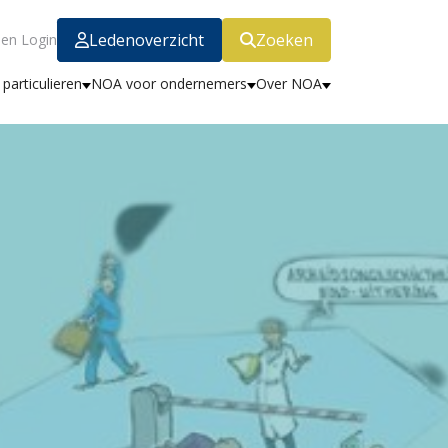
Ledenoverzicht
Zoeken
en Login
particulieren
NOA voor ondernemers
Over NOA