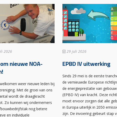
li 2026
29 juli 2026
kom nieuwe NOA-
EPBD IV uitwerking
n!
Sinds 29 mei is de eerste tranch
de vernieuwde Europese richtlij
rwelkomen weer nieuwe leden bij
de energieprestatie van gebou
ereniging. Met de groei van ons
(EPBD IV) van kracht. Deze richtl
antal wordt de draagkracht
moet ervoor zorgen dat alle g
ot. Zo kunnen wij ondernemers
in Europa uiterlijk in 2050 emissi
afbouwbedrijfstak nog betere
zijn. De invoering gebeurt stap 
ieve en individuele