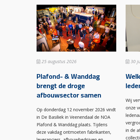
25 augustus 2026
30 ju
Plafond- & Wanddag
Wel
brengt de droge
lede
afbouwsector samen
Wij ve
onze v
Op donderdag 12 november 2026 vindt
ledena
in De Basiliek in Veenendaal de NOA
vergro
Plafond & Wanddag plaats. Tijdens
in de 
deze vakdag ontmoeten fabrikanten,
collect
leveranciers, afbouwbedrijven en