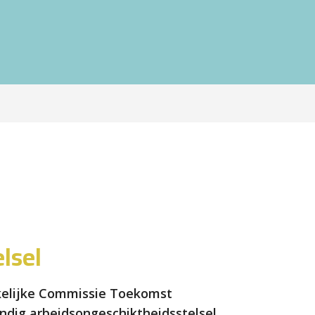
lsel
kelijke Commissie Toekomst
ndig arbeidsongeschiktheidsstelsel.