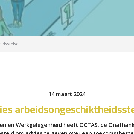
idsstelsel
14 maart 2024
ies arbeidsongeschiktheidsste
aken en Werkgelegenheid heeft OCTAS, de Onafhan
esteld om advies te geven over een toekomstbeste