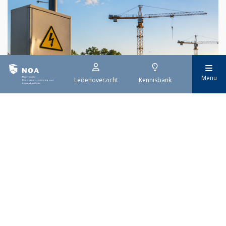
Menu
Ledenoverzicht
Kennisbank
29 juli 2026
Stroomaansluiting bouwprojecten
Het overvolle elektriciteitsnet zorgt ervoor dat de manier
waarop nieuwe stroomaansluitingen worden aangevraagd is
veranderd. Voor woningbouwprojecten is het daarom belangrijk
dat gemeenten zich goed voorbereiden op de nieuwe
aanvraagprocedure. Het ministerie van Volkshuisvesting en