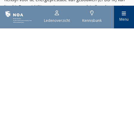
kracht. Deze richtlijn moet ervoor zorgen dat alle gebouwen in
Europa uiterlijk in 2050 emissievrij zijn. De invoering gebeurt
Menu
Ledenoverzicht
Kennisbank
stap voor stap.
29 juli 2026