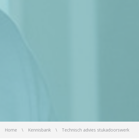
Home
Kennisbank
Technisch advies stukadoorswerk