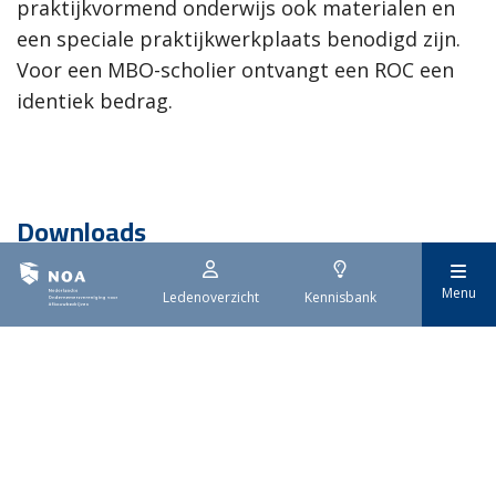
praktijkvormend onderwijs ook materialen en
een speciale praktijkwerkplaats benodigd zijn.
Voor een MBO-scholier ontvangt een ROC een
identiek bedrag.
Downloads
EIB rapport GA en afbouw optimale opleidingsstructuur
Menu
Ledenoverzicht
Kennisbank
11.4.2018.pdf
Nederlandse
Ondernemersvereniging
voor Afbouwbedrijven