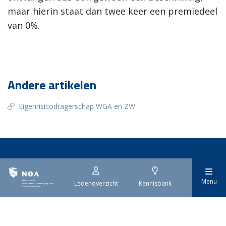
maar hierin staat dan twee keer een premiedeel
van 0%.
Andere artikelen
Eigenrisicodragerschap WGA en ZW
Nederlandse
Ondernemersvereniging
Menu
Ledenoverzicht
Kennisbank
voor Afbouwbedrijven
Met zo'n 1.400 leden is NOA dé