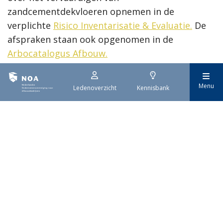
zandcementdekvloeren opnemen in de
verplichte
Risico Inventarisatie & Evaluatie.
De
afspraken staan ook opgenomen in de
Arbocatalogus Afbouw.
Regels per 01-01-2015
Menu
Ledenoverzicht
Kennisbank
Alle afspraken die hier beschreven staan, zijn
ingegaan op 1 januari 2015. De Nederlandse
Arbeidsinspectie kan controleren of u zich aan
de afspraak houdt en kan boetes opleggen
waar dat niet gebeurt.
Downloads