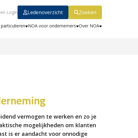
Ledenoverzicht
Zoeken
en Login
particulieren
NOA voor ondernemers
Over NOA
derneming
eidend vermogen te werken en zo je
praktische mogelijkheden om klanten
ast is er aandacht voor onnodige