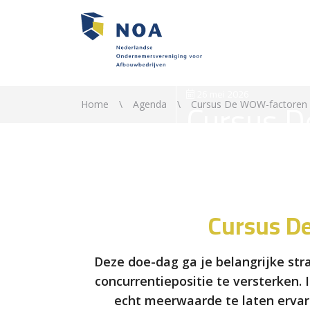
26 mei 2026
Cursus D
Home
Agenda
Cursus De WOW-factoren 
jouw on
Cursus D
Deze doe-dag ga je belangrijke st
concurrentiepositie te versterken.
echt meerwaarde te laten ervare