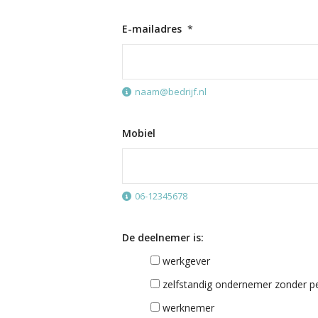
E-mailadres
*
naam@bedrijf.nl
Mobiel
06-12345678
De deelnemer is:
werkgever
zelfstandig ondernemer zonder p
werknemer