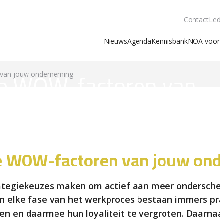
Contact
Led
Nieuws
Agenda
Kennisbank
NOA voor 
e WOW-factoren van
van jouw onderneming
derneming
e WOW-factoren van jouw on
rategiekeuzes maken om actief aan meer ondersch
 In elke fase van het werkproces bestaan immers 
n en daarmee hun loyaliteit te vergroten. Daarna