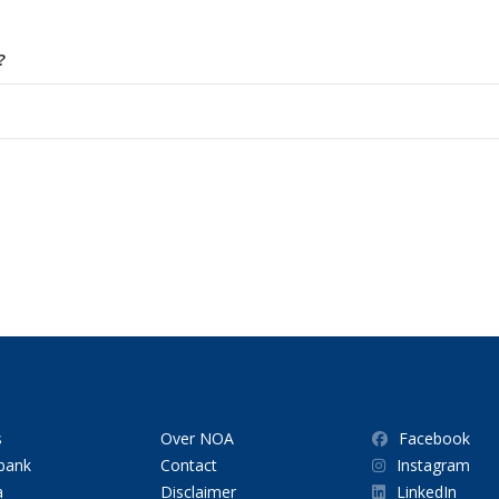
?
s
Over NOA
Facebook
bank
Contact
Instagram
a
Disclaimer
LinkedIn