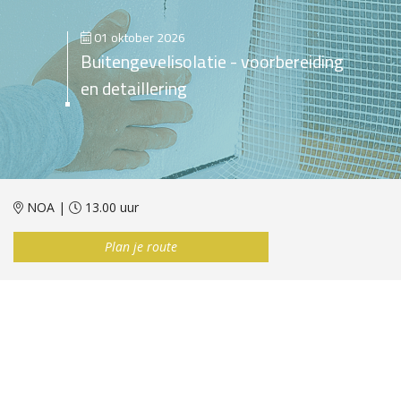
01 oktober 2026
Buitengevelisolatie - voorbereiding
en detaillering
NOA |
13.00 uur
Plan je route