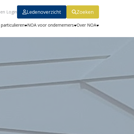
Ledenoverzicht
Zoeken
en Login
particulieren
NOA voor ondernemers
Over NOA