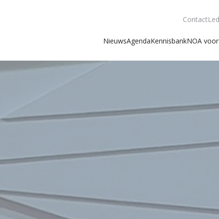
Contact
Led
Nieuws
Agenda
Kennisbank
NOA voor 
n