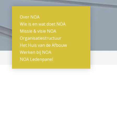
Over NOA
Wie is en wat doet NOA
Missie & visie NOA
Organisatiestructuur
Het Huis van de Afbouw
Werken bij NOA
NOA Ledenpanel