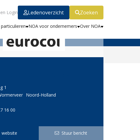
Ledenoverzicht
Zoeken
en Login
particulieren
NOA voor ondernemers
Over NOA
Eurocol Nederland B.V.
eg 1
Wormerveer
Noord-Holland
7 16 00
 website
Stuur bericht