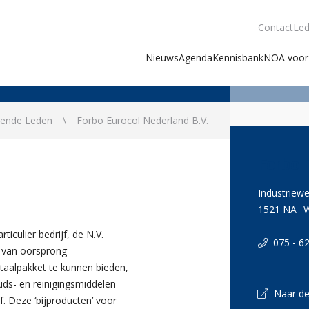
Contact
Led
Nieuws
Agenda
Kennisbank
NOA voor 
gende Leden
Forbo Eurocol Nederland B.V.
Forbo 
Industriew
1521 NA
iculier bedrijf, de N.V.
075 - 62
 van oorsprong
taalpakket te kunnen bieden,
uds- en reinigingsmiddelen
Naar de
f. Deze ‘bijproducten’ voor