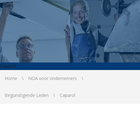
Caparol
Home
NOA voor ondernemers
Begunstigende Leden
Caparol