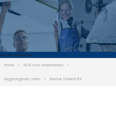
Bremat Holland BV
Home
NOA voor ondernemers
Begunstigende Leden
Bremat Holland BV