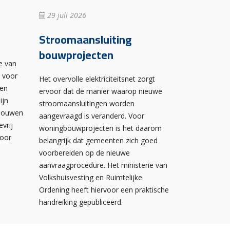
29 juli 2026
Stroomaansluiting
bouwprojecten
e van
n voor
Het overvolle elektriciteitsnet zorgt
wen
ervoor dat de manier waarop nieuwe
ijn
stroomaansluitingen worden
ebouwen
aangevraagd is veranderd. Voor
evrij
woningbouwprojecten is het daarom
voor
belangrijk dat gemeenten zich goed
voorbereiden op de nieuwe
aanvraagprocedure. Het ministerie van
Volkshuisvesting en Ruimtelijke
Ordening heeft hiervoor een praktische
handreiking gepubliceerd.