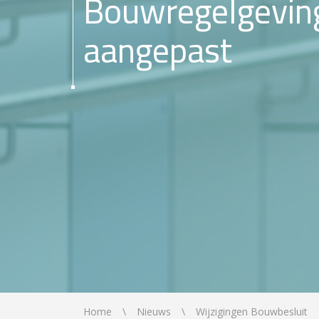
Bouwregelgevin
aangepast
Home
Nieuws
Wijzigingen Bouwbesluit