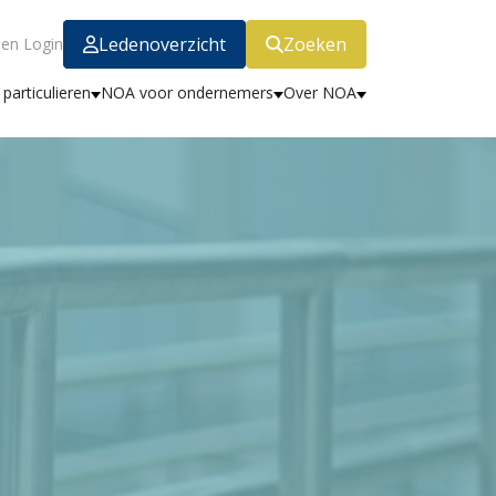
Ledenoverzicht
Zoeken
en Login
particulieren
NOA voor ondernemers
Over NOA