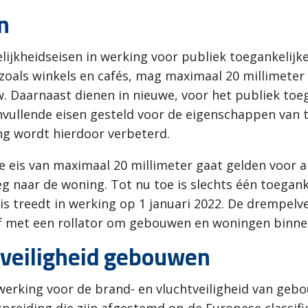
n
elijkheidseisen in werking voor publiek toegankeli
als winkels en cafés, mag maximaal 20 millimeter h
. Daarnaast dienen in nieuwe, voor het publiek to
ullende eisen gesteld voor de eigenschappen van t
g wordt hierdoor verbeterd.
eis van maximaal 20 millimeter gaat gelden voor al
 naar de woning. Tot nu toe is slechts één toegank
eis treedt in werking op 1 januari 2022. De drempel
of met een rollator om gebouwen en woningen binne
tveiligheid gebouwen
n werking voor de brand- en vluchtveiligheid van g
preiding die zijn afgestemd op de Europese classific