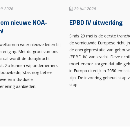
li 2026
29 juli 2026
kom nieuwe NOA-
EPBD IV uitwerking
n!
Sinds 29 mei is de eerste tranch
de vernieuwde Europese richtlij
rwelkomen weer nieuwe leden bij
de energieprestatie van gebou
ereniging. Met de groei van ons
(EPBD IV) van kracht. Deze richtl
antal wordt de draagkracht
moet ervoor zorgen dat alle g
ot. Zo kunnen wij ondernemers
in Europa uiterlijk in 2050 emissi
afbouwbedrijfstak nog betere
zijn. De invoering gebeurt stap 
ieve en individuele
stap.
verlening aanbieden.