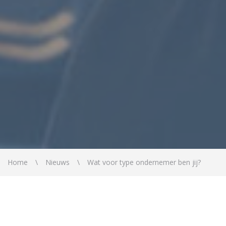
Home
Nieuws
Wat voor type ondernemer ben jij?