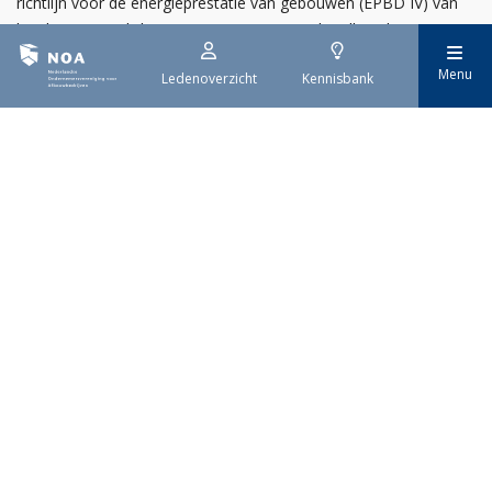
richtlijn voor de energieprestatie van gebouwen (EPBD IV) van
kracht. Deze richtlijn moet ervoor zorgen dat alle gebouwen in
Europa uiterlijk in 2050 emissievrij zijn. De invoering gebeurt
Menu
Ledenoverzicht
Kennisbank
stap voor stap.
29 juli 2026