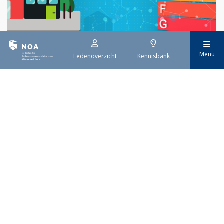
Menu
29 juli 2026
Ledenoverzicht
Kennisbank
EPBD IV uitwerking
Sinds 29 mei is de eerste tranche van de vernieuwde Europese
richtlijn voor de energieprestatie van gebouwen (EPBD IV) van
kracht. Deze richtlijn moet ervoor zorgen dat alle gebouwen in
Europa uiterlijk in 2050 emissievrij zijn. De invoering gebeurt
stap voor stap.