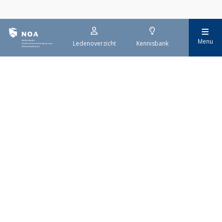
Menu
Ledenoverzicht
Kennisbank
Nederlandse
Ondernemersvereniging
voor Afbouwbedrijven
Met zo'n 1.400 leden is NOA dé
brancheorganisatie voor
afbouwbedrijven in Nederland.
Contactgegevens