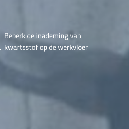
Beperk de inademing van
kwartsstof op de werkvloer