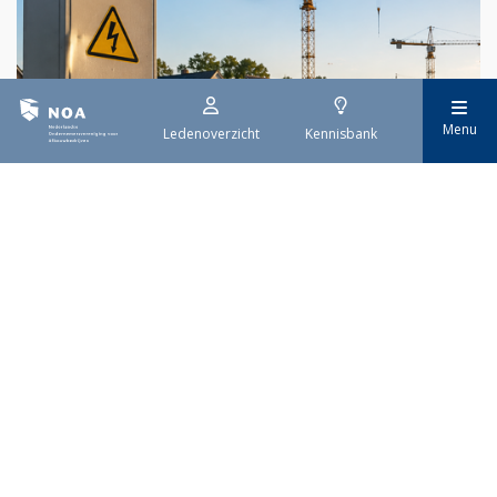
Menu
Ledenoverzicht
Kennisbank
29 juli 2026
Stroomaansluiting bouwprojecten
Het overvolle elektriciteitsnet zorgt ervoor dat de manier
waarop nieuwe stroomaansluitingen worden aangevraagd is
veranderd. Voor woningbouwprojecten is het daarom belangrijk
dat gemeenten zich goed voorbereiden op de nieuwe
aanvraagprocedure. Het ministerie van Volkshuisvesting en
Ruimtelijke Ordening heeft hiervoor een praktische handreiking
gepubliceerd.