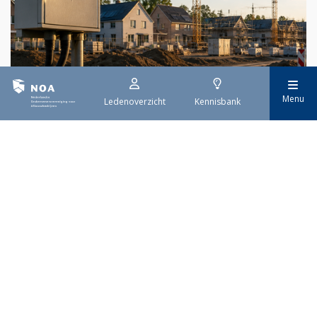
29 juli 2026
Menu
Ledenoverzicht
Kennisbank
Stroomaansluiting bouwprojecten
Het overvolle elektriciteitsnet zorgt ervoor dat de manier
waarop nieuwe stroomaansluitingen worden aangevraagd is
veranderd. Voor woningbouwprojecten is het daarom belangrijk
dat gemeenten zich goed voorbereiden op de nieuwe
aanvraagprocedure. Het ministerie van Volkshuisvesting en
Ruimtelijke Ordening heeft hiervoor een praktische handreiking
gepubliceerd.