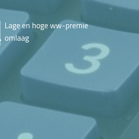
Lage en hoge ww-premie
omlaag