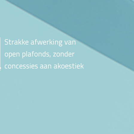
Strakke afwerking van
open plafonds, zonder
concessies aan akoestiek