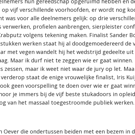
deelnemers hun gereedschap opgeruimd hebben en d
op vijf verschillende voorhoofden, er wordt nog ko
cht was voor alle deelnemers gelijk: op drie versch
 verwerken, profielen aanbrengen, sierpleister con
abputz volgens tekening maken. Finalist Sander Boers
stukken werken staat hij al doodgemoedereerd de vl
r met vegen wandelt hij het wedstrijd gedeelte uit
ag. Maar ik durf niet te zeggen wie er gaat winnen. 
ns zessen, maar ik weet niet waar de jury op let. Ma
r verderop staat de enige vrouwelijke finalist, Iris K
ook geen voorspelling te doen over wie er gaat winn
hoor je immers bij de vijf beste stukadoors in opleid
oog van het massaal toegestroomde publiek werken.
n Oever die ondertussen beiden met een bezem in de 