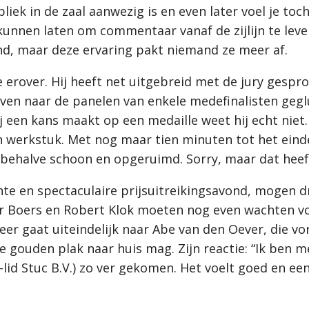
liek in de zaal aanwezig is en even later voel je toc
kunnen laten om commentaar vanaf de zijlijn te lever
nd, maar deze ervaring pakt niemand ze meer af.
e erover. Hij heeft net uitgebreid met de jury gespro
 even naar de panelen van enkele medefinalisten geg
j een kans maakt op een medaille weet hij echt niet
n werkstuk. Met nog maar tien minuten tot het einde
es behalve schoon en opgeruimd. Sorry, maar dat hee
hte en spectaculaire prijsuitreikingsavond, mogen dr
 Boers en Robert Klok moeten nog even wachten voo
er gaat uiteindelijk naar Abe van den Oever, die 
e gouden plak naar huis mag. Zijn reactie: “Ik ben m
-lid Stuc B.V.) zo ver gekomen. Het voelt goed en ee