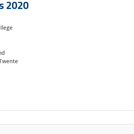
ls 2020
llege
nd
 Twente