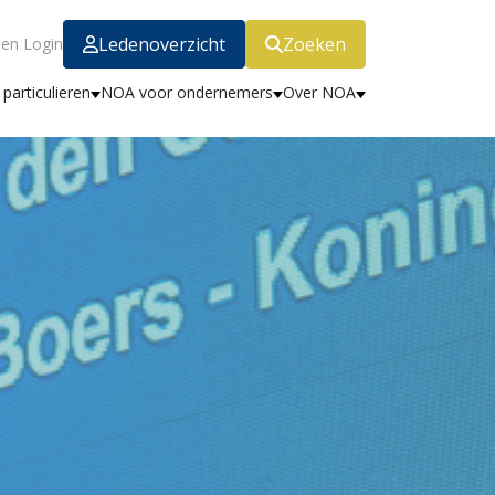
Ledenoverzicht
Zoeken
en Login
particulieren
NOA voor ondernemers
Over NOA