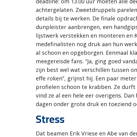
deadline: om 13.00 uur moeten alle 
achtergelaten. Zweetdruppels parelen 
details bij te werken. De finale opdra
dunpleister aanbrengen, een handgips
lijstwerk verstekken en monteren en Kr
medefinalisten nog druk aan hun werk
al schoon en opgeborgen. Eenmaal klaa
meegereisde fans. “Ja, ging goed vanda
zijn best wel wat verschillen tussen o
effe roken”, grijnst hij. Een paar mete
profielen schoon te krabben. Ze durft 
vind ze al een hele eer overigens. Dan 
dagen onder grote druk en toeziend 
Stress
Dat beamen Erik Vriese en Abe van de